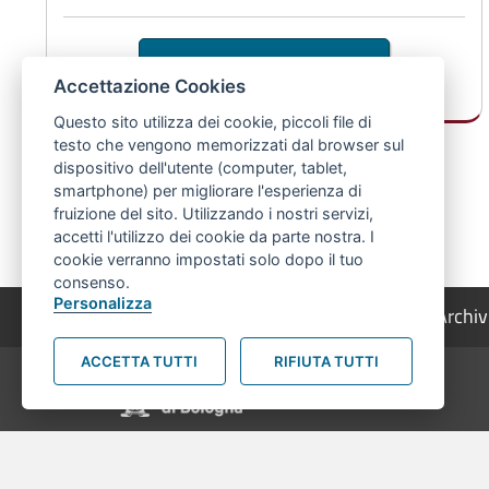
Consulta
Accettazione Cookies
Questo sito utilizza dei cookie, piccoli file di
testo che vengono memorizzati dal browser sul
dispositivo dell'utente (computer, tablet,
smartphone) per migliorare l'esperienza di
fruizione del sito. Utilizzando i nostri servizi,
accetti l'utilizzo dei cookie da parte nostra. I
cookie verranno impostati solo dopo il tuo
consenso.
Personalizza
© 2026 Archiv
Pié di pagina di Comune di Bologna
ACCETTA TUTTI
RIFIUTA TUTTI
Contatti