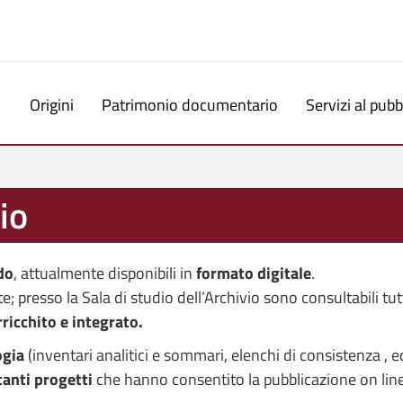
Origini
Patrimonio documentario
Servizi al pubb
io
do
, attualmente disponibili in
formato digitale
.
e; presso la Sala di studio dell’Archivio sono consultabili tut
icchito e integrato.
ogia
(inventari analitici e sommari, elenchi di consistenza , ec
anti progetti
che hanno consentito la pubblicazione on line d